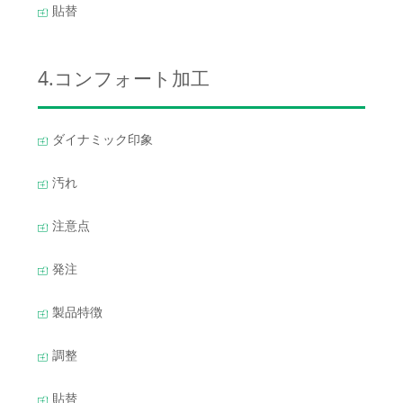
貼替
4.コンフォート加工
ダイナミック印象
汚れ
注意点
発注
製品特徴
調整
貼替