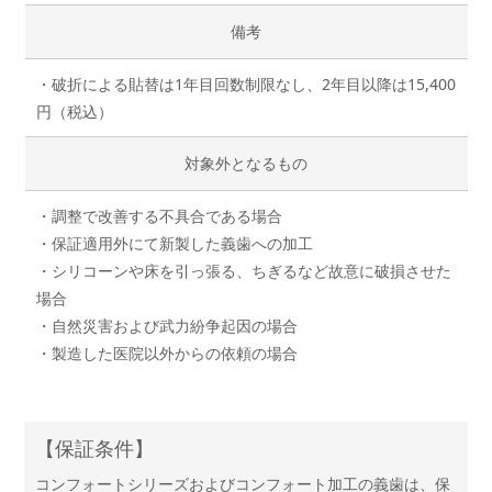
備考
・破折による貼替は1年目回数制限なし、2年目以降は15,400
円（税込）
対象外となるもの
・調整で改善する不具合である場合
・保証適用外にて新製した義歯への加工
・シリコーンや床を引っ張る、ちぎるなど故意に破損させた
場合
・自然災害および武力紛争起因の場合
・製造した医院以外からの依頼の場合
【保証条件】
コンフォートシリーズおよびコンフォート加工の義歯は、保