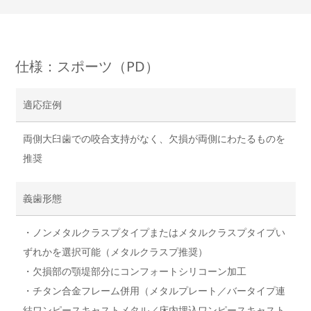
仕様：スポーツ（PD）
適応症例
両側大臼歯での咬合支持がなく、欠損が両側にわたるものを
推奨
義歯形態
・ノンメタルクラスプタイプまたはメタルクラスプタイプい
ずれかを選択可能（メタルクラスプ推奨）
・欠損部の顎堤部分にコンフォートシリコーン加工
・チタン合金フレーム併用（メタルプレート／バータイプ連
結ワンピースキャストメタル／床内埋込ワンピースキャスト