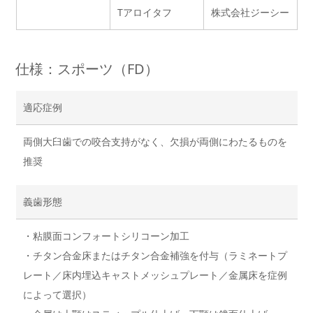
Tアロイタフ
株式会社ジーシー
仕様：スポーツ（FD）
適応症例
両側大臼歯での咬合支持がなく、欠損が両側にわたるものを
推奨
義歯形態
・粘膜面コンフォートシリコーン加工
・チタン合金床またはチタン合金補強を付与（ラミネートプ
レート／床内埋込キャストメッシュプレート／金属床を症例
によって選択）