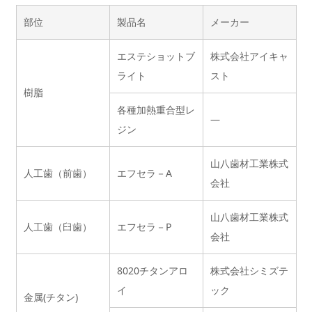
部位
製品名
メーカー
エステショットブ
株式会社アイキャ
ライト
スト
樹脂
各種加熱重合型レ
—
ジン
山八歯材工業株式
人工歯（前歯）
エフセラ－A
会社
山八歯材工業株式
人工歯（臼歯）
エフセラ－P
会社
8020チタンアロ
株式会社シミズテ
イ
ック
金属(チタン)