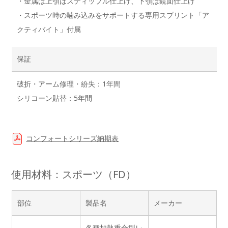
・金属は上顎はスティップル仕上げ、下顎は鏡面仕上げ
・スポーツ時の噛み込みをサポートする専用スプリント「ア
クティバイト」付属
保証
破折・アーム修理・紛失：1年間
シリコーン貼替：5年間
コンフォートシリーズ納期表
使用材料：スポーツ（FD）
部位
製品名
メーカー
各種加熱重合型レ