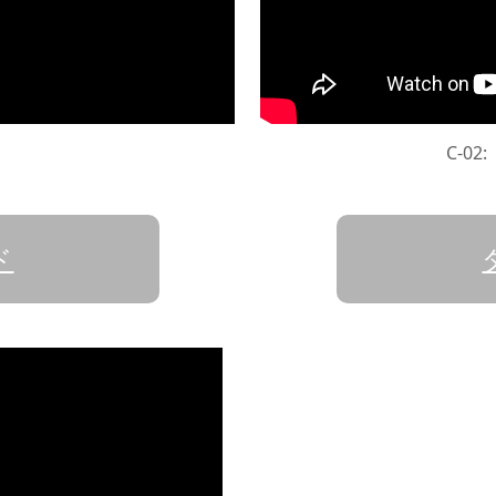
C-0
ド