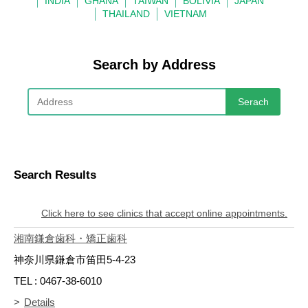
INDIA
GHANA
TAIWAN
BOLIVIA
JAPAN
THAILAND
VIETNAM
Search by Address
Search Results
Click here to see clinics that accept online appointments.
湘南鎌倉歯科・矯正歯科
神奈川県鎌倉市笛田5-4-23
TEL : 0467-38-6010
Details